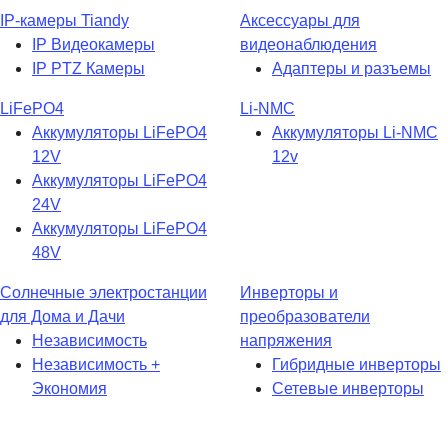
IP-камеры Tiandy
Аксессуары для
IP Видеокамеры
видеонаблюдения
IP PTZ Камеры
Адаптеры и разъемы
LiFePO4
Li-NMC
Аккумуляторы LiFePO4
Аккумуляторы Li-NMC
12V
12v
Аккумуляторы LiFePO4
24V
Аккумуляторы LiFePO4
48V
Солнечные электростанции
Инверторы и
для Дома и Дачи
преобразователи
Независимость
напряжения
Независимость +
Гибридные инверторы
Экономия
Сетевые инверторы