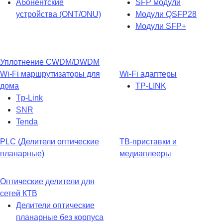
Абонентские
SFP модули
устройства (ONT/ONU)
Модули QSFP28
Модули SFP+
Уплотнение CWDM/DWDM
Wi-Fi маршрутизаторы для
Wi-Fi адаптеры
дома
TP-LINK
Tp-Link
SNR
Tenda
PLC (Делители оптические
ТВ-приставки и
планарные)
медиаплееры
Оптические делители для
сетей КТВ
Делители оптические
планарные без корпуса