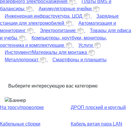
резервного электроснабжения
Платы BMS и
балансиры
Аккумуляторные ячейки
Инженерная инфраструктура, ЦОД
Зарядные
станции для электромобилей
Автоматизация и
мониторинг
Электропитание
Товары для офиса
и учебы
Компьютеры, ноутбуки, мониторы,
оргтехника и комплектующие
Услуги
Инструмент/Материалы для монтажа
Металлопрокат
Смартфоны и планшеты
Выберите интересующую вас категорию
На тросу/проволоке
ДРОП плоский и круглый
Кабельные сборки
Кабель витая пара LAN