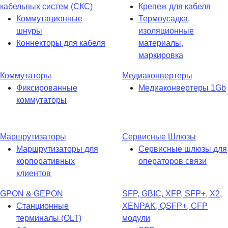
кабельных систем (СКС)
Крепеж для кабеля
Коммутационные
Термоусадка,
шнуры
изоляционные
Коннекторы для кабеля
материалы,
маркировка
Коммутаторы
Медиаконвертеры
Фиксированные
Медиаконвертеры 1Gb
коммутаторы
Маршрутизаторы
Сервисные Шлюзы
Маршрутизаторы для
Сервисные шлюзы для
корпоративных
операторов связи
клиентов
GPON & GEPON
SFP, GBIC, XFP, SFP+, X2,
Станционные
XENPAK, QSFP+, CFP
терминалы (OLT)
модули