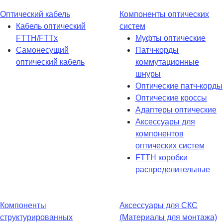
Оптический кабель
Компоненты оптических
Кабель оптический
систем
FTTH/FTTx
Муфты оптические
Самонесущий
Патч-корды
оптический кабель
коммутационные
шнуры
Оптические патч-корды
Оптические кроссы
Адаптеры оптические
Аксессуары для
компонентов
оптических систем
FTTH коробки
распределительные
Компоненты
Аксессуары для СКС
структурированных
(Материалы для монтажа)