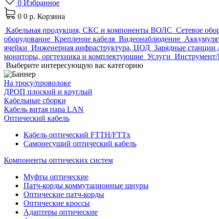
0
Избранное
0
0 р.
Корзина
Кабельная продукция, СКС и компоненты ВОЛС
Сетевое обо
оборудование
Крепление кабеля
Видеонаблюдение
Аккумулят
ячейки
Инженерная инфраструктура, ЦОД
Зарядные станции 
мониторы, оргтехника и комплектующие
Услуги
Инструмент/
Выберите интересующую вас категорию
На тросу/проволоке
ДРОП плоский и круглый
Кабельные сборки
Кабель витая пара LAN
Оптический кабель
Кабель оптический FTTH/FTTx
Самонесущий оптический кабель
Компоненты оптических систем
Муфты оптические
Патч-корды коммутационные шнуры
Оптические патч-корды
Оптические кроссы
Адаптеры оптические