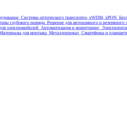
рудование
Системы оптического транспорта, xWDM, xPON
Бес
оры глубокого разряда
Решение для автономного и резервного
для электромобилей
Автоматизация и мониторинг
Электропит
Материалы для монтажа
Металлопрокат
Смартфоны и планшет