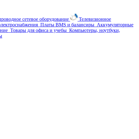
проводное сетевое оборудование
Телевизионное
 электроснабжения
Платы BMS и балансиры
Аккумуляторные
ание
Товары для офиса и учебы
Компьютеры, ноутбуки,
ы