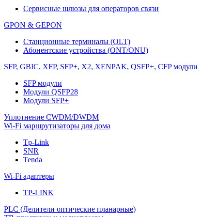
Сервисные шлюзы для операторов связи
GPON & GEPON
Станционные терминалы (OLT)
Абонентские устройства (ONT/ONU)
SFP, GBIC, XFP, SFP+, X2, XENPAK, QSFP+, CFP модули
SFP модули
Модули QSFP28
Модули SFP+
Уплотнение CWDM/DWDM
Wi-Fi маршрутизаторы для дома
Tp-Link
SNR
Tenda
Wi-Fi адаптеры
TP-LINK
PLC (Делители оптические планарные)