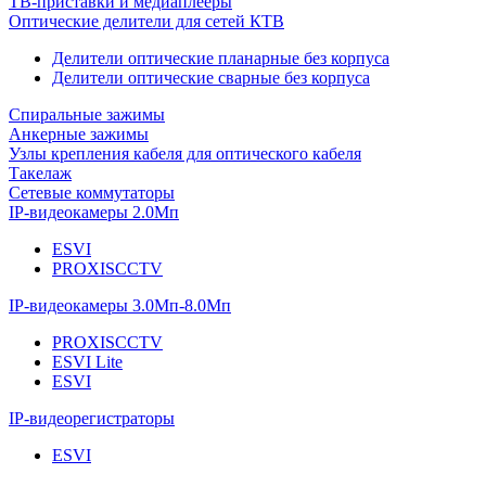
ТВ-приставки и медиаплееры
Оптические делители для сетей КТВ
Делители оптические планарные без корпуса
Делители оптические сварные без корпуса
Спиральные зажимы
Анкерные зажимы
Узлы крепления кабеля для оптического кабеля
Такелаж
Сетевые коммутаторы
IP-видеокамеры 2.0Мп
ESVI
PROXISCCTV
IP-видеокамеры 3.0Мп-8.0Мп
PROXISCCTV
ESVI Lite
ESVI
IP-видеорегистраторы
ESVI