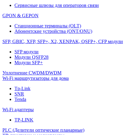
Сервисные шлюзы для операторов связи
GPON & GEPON
Станционные терминалы (OLT)
Абонентские устройства (ONT/ONU)
SFP, GBIC, XFP, SFP+, X2, XENPAK, QSFP+, CFP модули
SFP модули
Модули QSFP28
Модули SFP+
Уплотнение CWDM/DWDM
Wi-Fi маршрутизаторы для дома
Tp-Link
SNR
Tenda
Wi-Fi адаптеры
TP-LINK
PLC (Делители оптические планарные)