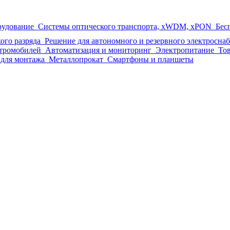
рудование
Системы оптического транспорта, xWDM, xPON
Бес
ого разряда
Решение для автономного и резервного электросна
ктромобилей
Автоматизация и мониторинг
Электропитание
Тов
для монтажа
Металлопрокат
Смартфоны и планшеты