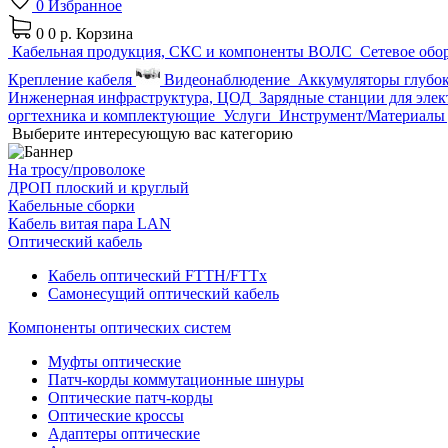
0
Избранное
0
0 р.
Корзина
Кабельная продукция, СКС и компоненты ВОЛС
Сетевое обо
Крепление кабеля
Видеонаблюдение
Аккумуляторы глубок
Инженерная инфраструктура, ЦОД
Зарядные станции для эле
оргтехника и комплектующие
Услуги
Инструмент/Материалы 
Выберите интересующую вас категорию
На тросу/проволоке
ДРОП плоский и круглый
Кабельные сборки
Кабель витая пара LAN
Оптический кабель
Кабель оптический FTTH/FTTx
Самонесущий оптический кабель
Компоненты оптических систем
Муфты оптические
Патч-корды коммутационные шнуры
Оптические патч-корды
Оптические кроссы
Адаптеры оптические