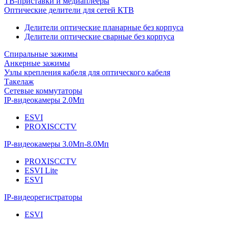
ТВ-приставки и медиаплееры
Оптические делители для сетей КТВ
Делители оптические планарные без корпуса
Делители оптические сварные без корпуса
Спиральные зажимы
Анкерные зажимы
Узлы крепления кабеля для оптического кабеля
Такелаж
Сетевые коммутаторы
IP-видеокамеры 2.0Мп
ESVI
PROXISCCTV
IP-видеокамеры 3.0Мп-8.0Мп
PROXISCCTV
ESVI Lite
ESVI
IP-видеорегистраторы
ESVI